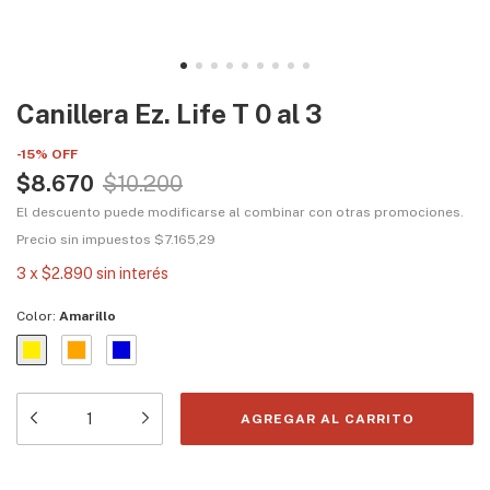
Canillera Ez. Life T 0 al 3
-
15
%
OFF
$8.670
$10.200
El descuento puede modificarse al combinar con otras promociones.
Precio sin impuestos
$7.165,29
3
x
$2.890
sin interés
Color:
Amarillo