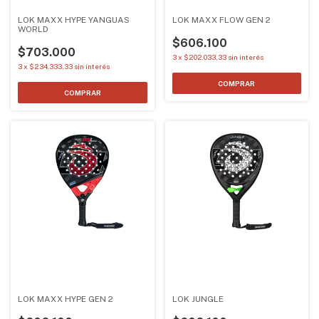
LOK MAXX HYPE YANGUAS
LOK MAXX FLOW GEN 2
WORLD
$606.100
$703.000
3
x
$202.033,33
sin interés
3
x
$234.333,33
sin interés
LOK MAXX HYPE GEN 2
LOK JUNGLE