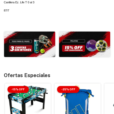
Canillera Ez. Life T 0 al 3
87/7
Ofertas Especiales
-
15
%
OFF
-
25
%
OFF