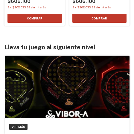
$606.100
$606.100
3
x
$202.033,33
sin interés
3
x
$202.033,33
sin interés
Lleva tu juego al siguiente nivel
VER MÁS