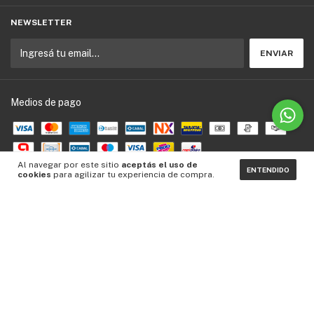
NEWSLETTER
Medios de pago
Al navegar por este sitio
aceptás el uso de
ENTENDIDO
cookies
para agilizar tu experiencia de compra.
Medios de envío
Copyright Ezlife Sports - 2026. Todos los derechos reservados.
Defensa de las y los consumidores. Para reclamos
ingresá acá.
Botón de arrepentimiento